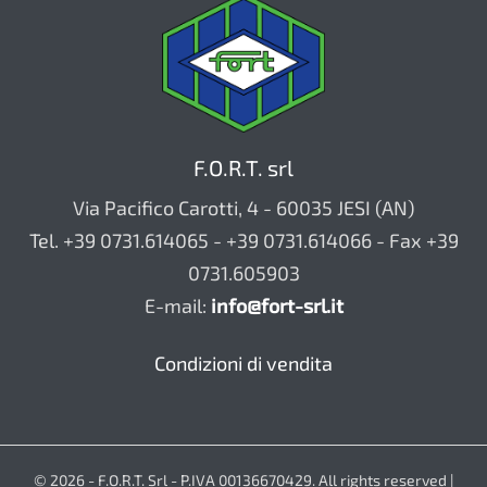
F.O.R.T. srl
Via Pacifico Carotti, 4 - 60035 JESI (AN)
Tel. +39 0731.614065 - +39 0731.614066 - Fax +39
0731.605903
E-mail:
info@fort-srl.it
Condizioni di vendita
© 2026 - F.O.R.T. Srl - P.IVA 00136670429. All rights reserved |