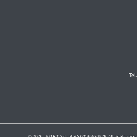
Tel
© 2026 - F.O.R.T. Srl - P.IVA 00136670429. All rights rese