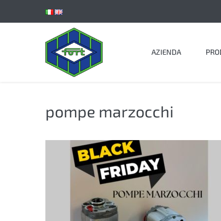
Salta
al
contenuto
AZIENDA
PRO
pompe marzocchi
POMPE
MARZOCCHI
KP1
–
OFFERTA
BLACK