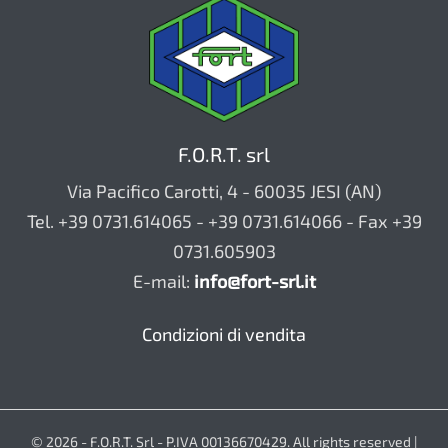
F.O.R.T. srl
Via Pacifico Carotti, 4 - 60035 JESI (AN)
Tel. +39 0731.614065 - +39 0731.614066 - Fax +39
0731.605903
E-mail:
info@fort-srl.it
Condizioni di vendita
© 2026 - F.O.R.T. Srl - P.IVA 00136670429. All rights reserved |