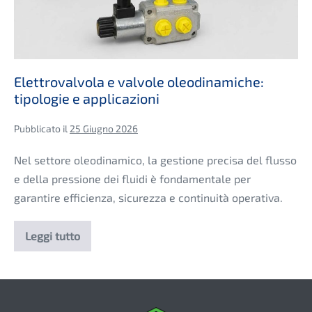
Elettrovalvola e valvole oleodinamiche:
tipologie e applicazioni
Pubblicato il
25 Giugno 2026
Nel settore oleodinamico, la gestione precisa del flusso
e della pressione dei fluidi è fondamentale per
garantire efficienza, sicurezza e continuità operativa.
Leggi tutto
Elettrovalvola
e
valvole
oleodinamiche:
tipologie
e
applicazioni