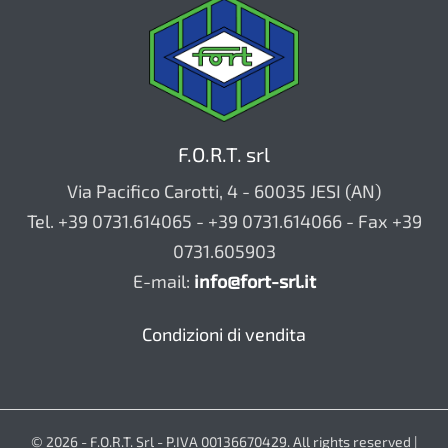
F.O.R.T. srl
Via Pacifico Carotti, 4 - 60035 JESI (AN)
Tel. +39 0731.614065 - +39 0731.614066 - Fax +39
0731.605903
E-mail:
info@fort-srl.it
Condizioni di vendita
© 2026 - F.O.R.T. Srl - P.IVA 00136670429. All rights reserved |