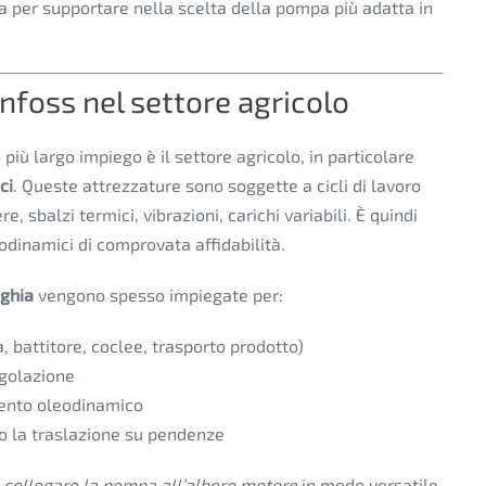
a per supportare nella scelta della pompa più adatta in
nfoss nel settore agricolo
 più largo impiego è il settore agricolo, in particolare
ci
. Queste attrezzature sono soggette a cicli di lavoro
, sbalzi termici, vibrazioni, carichi variabili. È quindi
inamici di comprovata affidabilità.
nghia
vengono spesso impiegate per:
ta, battitore, coclee, trasporto prodotto)
egolazione
mento oleodinamico
 o la traslazione su pendenze
i
collegare la pompa all’albero motore
in modo versatile,