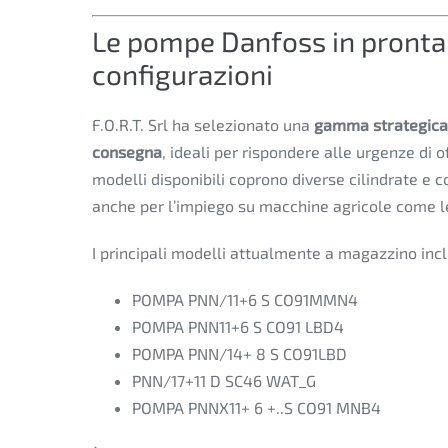
Le pompe Danfoss in pronta 
configurazioni
F.O.R.T. Srl ha selezionato una
gamma strategica
consegna
, ideali per rispondere alle urgenze di of
modelli disponibili coprono diverse cilindrate e c
anche per l’impiego su macchine agricole come le 
I principali modelli attualmente a magazzino inc
POMPA PNN/11+6 S CO91MMN4
POMPA PNN11+6 S CO91 LBD4
POMPA PNN/14+ 8 S CO91LBD
PNN/17+11 D SC46 WAT_G
POMPA PNNX11+ 6 +..S CO91 MNB4