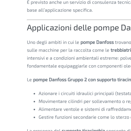
È previsto anche un servizio di consulenza tecnic
base all’applicazione specifica.
Applicazioni delle pompe Da
Uno degli ambiti in cui le
pompe Danfoss
trovano
sulle macchine per la raccolta come le
trebbiatri
intensivi e a condizioni ambientali estreme: polvere
fondamentale equipaggiarle con componenti oleod
Le
pompe Danfoss Gruppo 2 con supporto tiraci
Azionare i circuiti idraulici principali (testa
Movimentare cilindri per sollevamento o r
Alimentare ventole e sistemi di raffredda
Gestire funzioni secondarie come lo sterzo
La presenza del
supporto tiracinghia
consente d